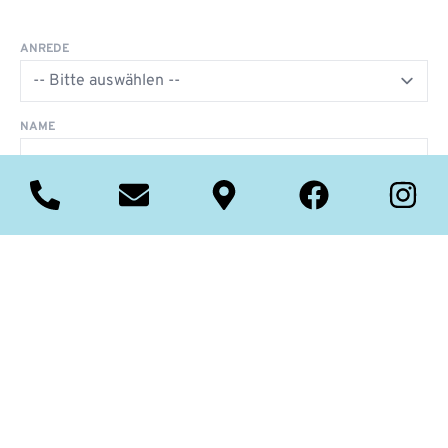
ANREDE
NAME
E-MAIL
*
TELEFON
PLZ
ORT