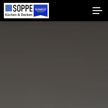
Küchenstudio
Plameco Decken
Spanndecken Heizung
Über uns
Kontakt