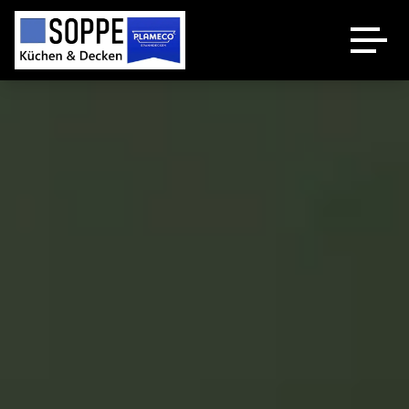
Küchenstudio
Plameco Decken
Spanndecken Heizung
Über uns
Kontakt