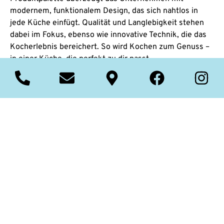
modernem, funktionalem Design, das sich nahtlos in
jede Küche einfügt. Qualität und Langlebigkeit stehen
dabei im Fokus, ebenso wie innovative Technik, die das
Kocherlebnis bereichert. So wird Kochen zum Genuss –
in einer Küche, die perfekt zu dir passt.
Einbaubacköfen
Der Backofen ist das Herzstück jeder Küche – auf seine
Zuverlässigkeit kommt es an. Um maximale
Unterstützung bei der Auswahl des perfekten Ofens zu
gewährleisten, werden umfassende
Beratungsleistungen angeboten. Ob klassische oder