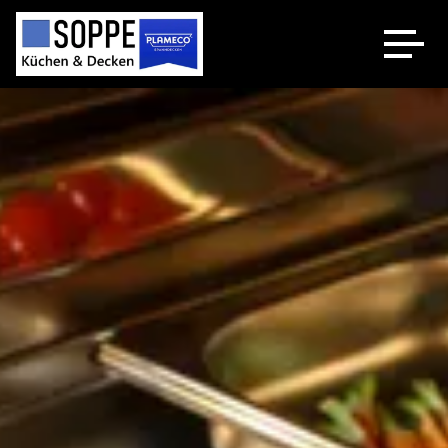
Küchenstudio
Plameco Decken
Spanndecken Heizung
Über uns
Kontakt