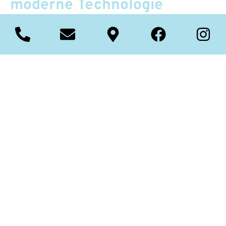
moderne Technologie
Moderne Dampfgarer sind benutzerfreundlich und mit
fortschrittlichen Funktionen ausgestattet.
Voreingestellte Programme für verschiedene
Lebensmittelarten machen die Zubereitung so einfach
wie nie zuvor. Die automatische Abschaltung sorgt
dafür, dass Ihre Speisen immer perfekt gegart sind.
Darüber hinaus sind viele Dampfgarer einfach zu
reinigen, was den Kochprozess noch angenehmer
gestaltet.