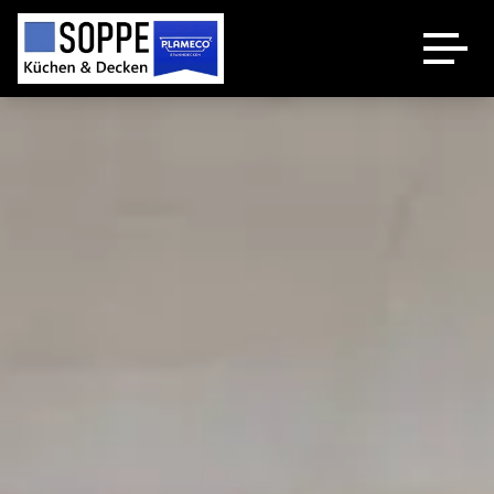
Küchenstudio
Plameco Decken
Spanndecken Heizung
Über uns
Kontakt