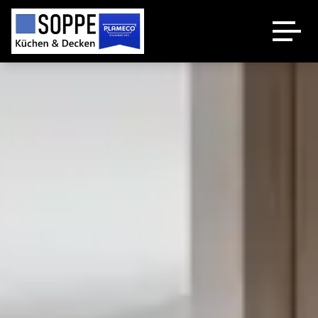
Küchenstudio
Plameco Decken
Spanndecken Heizung
Über uns
Kontakt