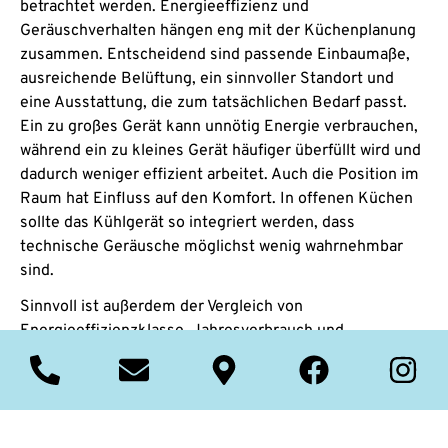
betrachtet werden. Energieeffizienz und
Geräuschverhalten hängen eng mit der Küchenplanung
zusammen. Entscheidend sind passende Einbaumaße,
ausreichende Belüftung, ein sinnvoller Standort und
eine Ausstattung, die zum tatsächlichen Bedarf passt.
Ein zu großes Gerät kann unnötig Energie verbrauchen,
während ein zu kleines Gerät häufiger überfüllt wird und
dadurch weniger effizient arbeitet. Auch die Position im
Raum hat Einfluss auf den Komfort. In offenen Küchen
sollte das Kühlgerät so integriert werden, dass
technische Geräusche möglichst wenig wahrnehmbar
sind.
Sinnvoll ist außerdem der Vergleich von
Energieeffizienzklasse, Jahresverbrauch und
Dezibelwert. Diese Angaben zeigen, wie sparsam und
leise ein Gerät im Alltag arbeiten kann. Ergänzend
unterstützen Funktionen wie No-Frost-Technik, präzise
Temperaturzonen und intelligente Steuerung eine