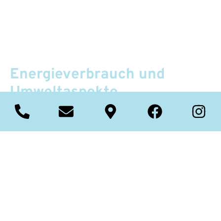
Energieverbrauch und
Umweltaspekte
Trotz der hohen Temperaturen gilt der Energieverbrauch
moderner Pyrolyse Backöfen als moderat. Viele Geräte
verfügen über Isolationssysteme und optimierte
Heizzyklen, die den Strombedarf während des
Reinigungsprozesses reduzieren. Eine Pyrolyse-
Reinigung wird in der Regel nur bei starker
Verschmutzung durchgeführt, wodurch sich der jährliche
Energieeinsatz relativiert. Im Vergleich zur Verwendung
aggressiver chemischer Reinigungsmittel bietet die