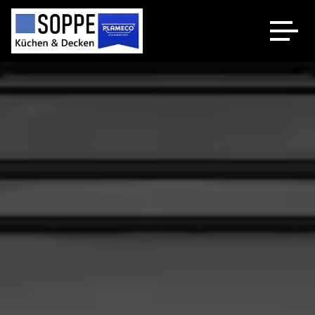
Küchenstudio
Plameco Decken
Spanndecken Heizung
Über uns
Kontakt