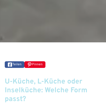
Teilen
Pinnen
U-Küche, L-Küche oder
Inselküche: Welche Form
passt?