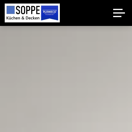
Küchenstudio
Plameco Decken
Spanndecken Heizung
Über uns
Kontakt